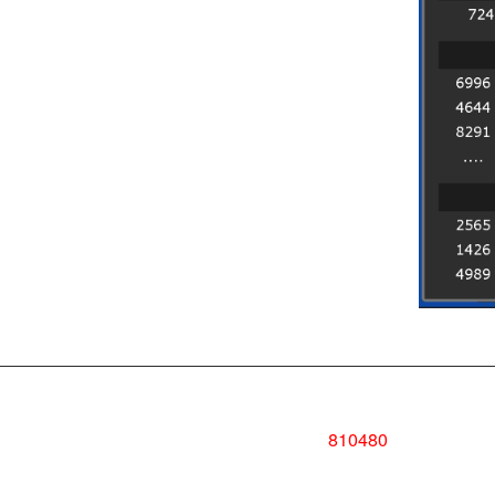
MYR 70,000.00
810480
VIPPA**