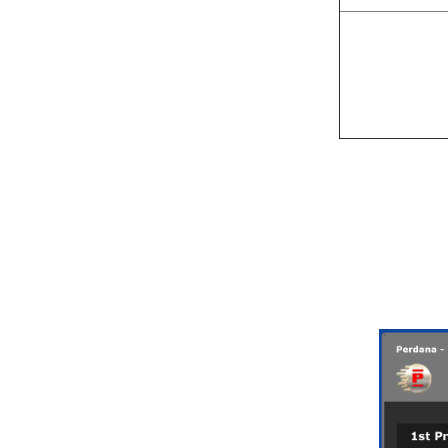
iP
iP
iP
iP
iP
幸运抽奖活动
只需购买
P
奖品可以
您得到的J
您的奖品
公司保留